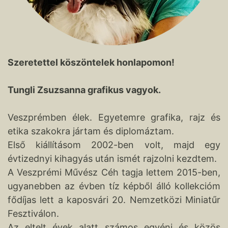
Szeretettel köszöntelek honlapomon!
Tungli Zsuzsanna grafikus vagyok.
Veszprémben élek. Egyetemre grafika, rajz és
etika szakokra jártam és diplomáztam.
Első kiállításom 2002-ben volt, majd egy
évtizednyi kihagyás után ismét rajzolni kezdtem.
A Veszprémi Művész Céh tagja lettem 2015-ben,
ugyanebben az évben tíz képből álló kollekcióm
fődíjas lett a kaposvári 20. Nemzetközi Miniatűr
Fesztiválon.
Az eltelt évek alatt számos egyéni és közös