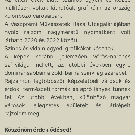
kiállításon voltak láthatóak grafikáim az ország
különböző városaiban.
A Veszprémi Művészetek Háza Utcagalériájában
nyolc rajzom nagyméretű nyomatként volt
látható 2020 és 2022 között.
Színes és vidám egyedi grafikákat készítek.
A képek korábbi jellemzően vörös-narancs
színvilága mellett, az utóbbi években egyre
dominánsabban a zöld-barna színvilág szerepel.
Rajzaimon legtöbbször képzeletbeli városok és
erdők, természeti formák és apró lények tűnnek
fel. Az utóbbi években, különböző magyar
városok jellegzetes épületeit és látképeit
rajzolom meg.
Köszönöm érdeklődésed!